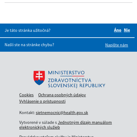
Áno
Boli tie
Nie
Bol
Je táto stránka užitočná?
Našli ste na stránke chybu?
Napíšte nám
Cookies
Ochrana osobných údajov
Vyhlásenie o prístupnosti
Kontakt:
sietnemocnic@health.gov.sk
Vytvorené v súlade s
Jednotným dizajn manuálom
elektronických služieb