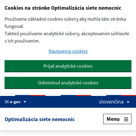
Preskočiť na hlavný obsah
Cookies na stránke Optimalizácia siete nemocníc
Používame základné cookies súbory aby mohla táto stránka
fungovať.
Taktiež používame analytické súbory, akceptovaním súhlasíte
s ich používaním.
Nastavenia cookies
Prijať analytické cookies
Odmietnuť analytické cookies
slovenčina
SK
e-gov
Menu
Optimalizácia siete nemocníc