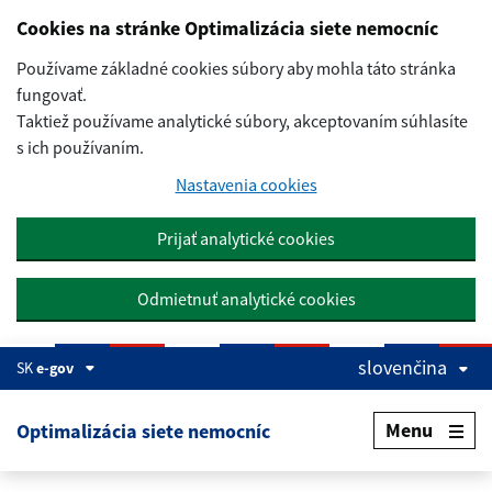
Preskočiť na hlavný obsah
Cookies na stránke Optimalizácia siete nemocníc
Používame základné cookies súbory aby mohla táto stránka
fungovať.
Taktiež používame analytické súbory, akceptovaním súhlasíte
s ich používaním.
Nastavenia cookies
Prijať analytické cookies
Odmietnuť analytické cookies
slovenčina
SK
e-gov
Menu
Optimalizácia siete nemocníc