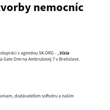
otvorby nemocníc
olupráci s agendou SK-DRG - „
Vízia
a Gate One na Ambrušovej 7 v Bratislave.
ťovniam, dodávateľom softvéru a našim