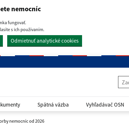
iete nemocníc
nka fungovať.
asíte s ich používaním.
Odmietnuť analytické cookies
Zada
kumenty
Spätná väzba
Vyhľadávač OSN
tvorby nemocníc od 2026