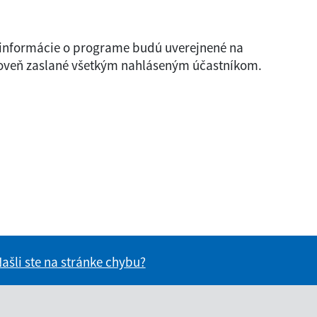
e informácie o programe budú uverejnené na
oveň zaslané všetkým nahláseným účastníkom.
e pre vás užitočné?
mácie pre vás užitočné?
ašli ste na stránke chybu?